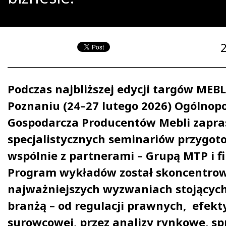
Podczas najbliższej edycji targów MEB
Poznaniu (24–27 lutego 2026) Ogólnopo
Gospodarcza Producentów Mebli zapras
specjalistycznych seminariów przygo
wspólnie z partnerami – Grupą MTP i f
Program wykładów został skoncentro
najważniejszych wyzwaniach stojących
branżą – od regulacji prawnych, efek
surowcowej, przez analizy rynkowe, sp