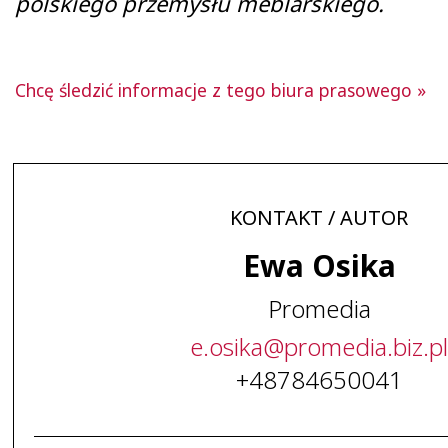
polskiego przemysłu meblarskiego.
Chcę śledzić informacje z tego biura prasowego »
KONTAKT / AUTOR
Ewa Osika
Promedia
e
.
osika
@
promedia
.
biz
.
pl
+48784650041